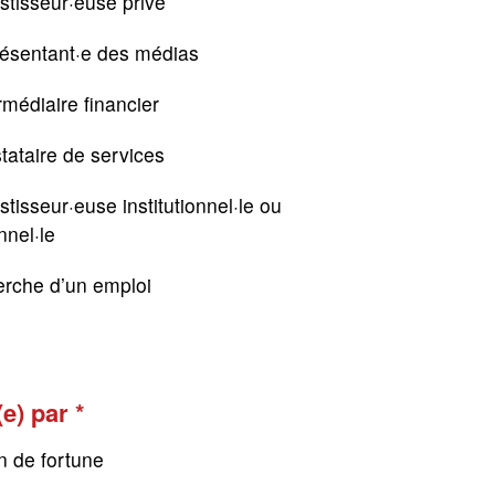
stisseur·euse privé
résentant·e des médias
rmédiaire financier
tataire de services
stisseur·euse institutionnel·le ou
nnel·le
erche d’un emploi
(e) par
n de fortune