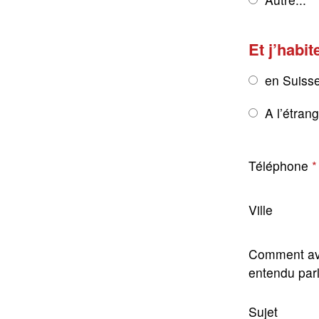
Et j’habit
en Suiss
A l’étran
Téléphone
Ville
Comment av
entendu par
Sujet