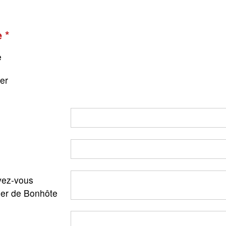
e
e
ger
ez-vous
ler de Bonhôte