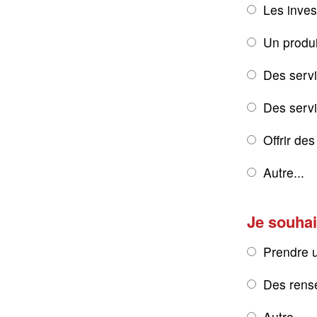
Les inves
Un produi
Des servi
Des servic
Offrir de
Autre...
Je souhai
Prendre 
Des rens
Autre...