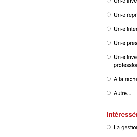
Un·e inve
Un·e rep
Un·e inte
Un·e pres
Un·e inve
professio
A la rech
Autre...
Intéressé
La gestio