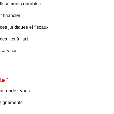
tissements durables
t financier
ces juridiques et fiscaux
es liés à l’art
s services
te
un rendez-vous
eignements