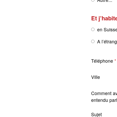
Et j’habit
en Suiss
A l’étran
Téléphone
Ville
Comment av
entendu par
Sujet