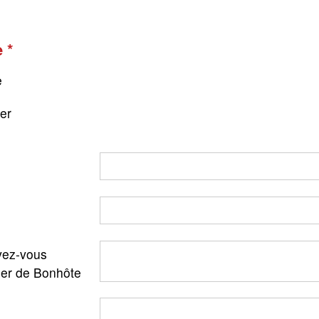
e
e
ger
ez-vous
ler de Bonhôte