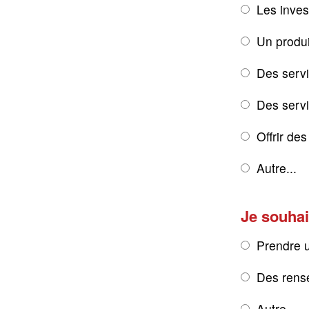
Les inves
Un produi
Des servi
Des servic
Offrir de
Autre...
Je souhai
Prendre 
Des rens
Autre...