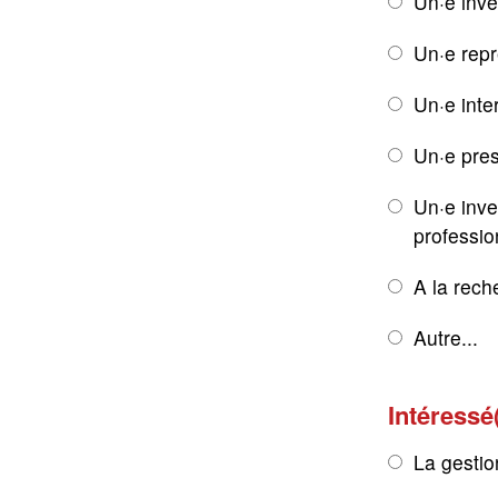
Un·e inve
Un·e rep
Un·e inte
Un·e pres
Un·e inve
professio
A la rech
Autre...
Intéressé
La gestio