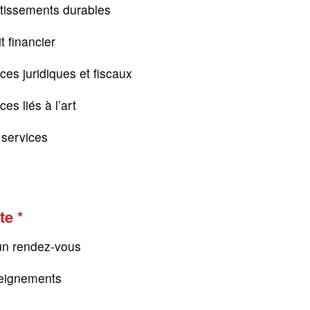
tissements durables
t financier
ces juridiques et fiscaux
es liés à l’art
s services
te
un rendez-vous
eignements