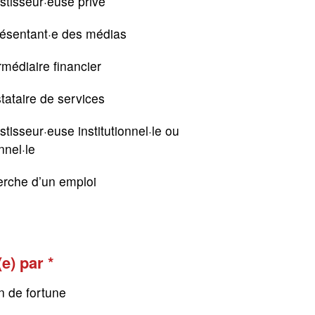
stisseur·euse privé
résentant·e des médias
rmédiaire financier
tataire de services
stisseur·euse institutionnel·le ou
nnel·le
erche d’un emploi
(e) par
n de fortune