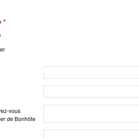
e
e
ger
ez-vous
ler de Bonhôte