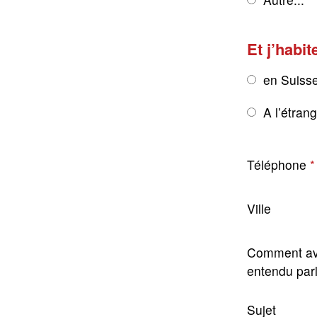
Et j’habit
en Suiss
A l’étran
Téléphone
Ville
Comment av
entendu par
Sujet