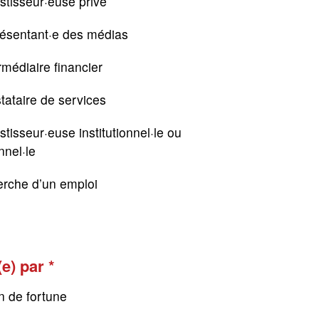
stisseur·euse privé
résentant·e des médias
rmédiaire financier
tataire de services
stisseur·euse institutionnel·le ou
nnel·le
erche d’un emploi
(e) par
n de fortune