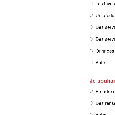
Les inves
Un produi
Des servi
Des servic
Offrir de
Autre...
Je souhai
Prendre 
Des rens
Autre...