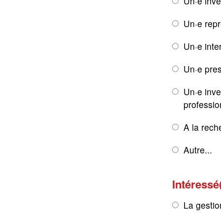
Un·e inve
Un·e rep
Un·e inte
Un·e pres
Un·e inve
professio
A la rech
Autre...
Intéressé
La gestio