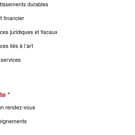
tissements durables
t financier
ces juridiques et fiscaux
es liés à l’art
s services
te
un rendez-vous
eignements