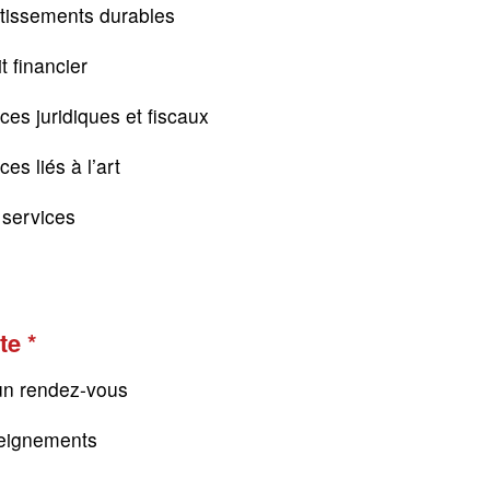
tissements durables
t financier
ces juridiques et fiscaux
es liés à l’art
s services
te
un rendez-vous
eignements