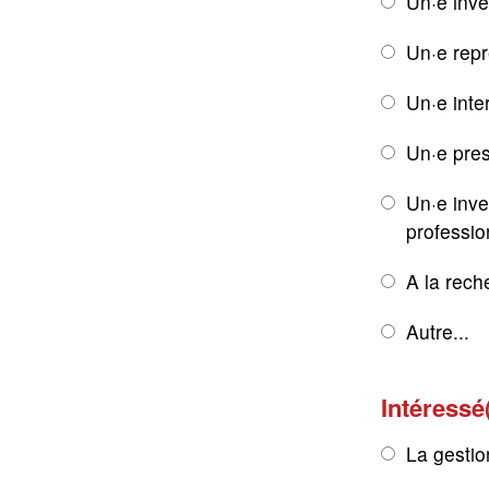
Un·e inve
Un·e rep
Un·e inte
Un·e pres
Un·e inve
professio
A la rech
Autre...
Intéressé
La gestio