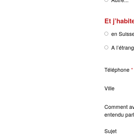
Et j’habit
en Suiss
A l’étran
Téléphone
Ville
Comment av
entendu par
Sujet