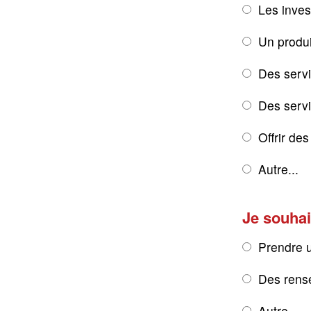
Les inves
Un produi
Des servi
Des servic
Offrir de
Autre...
Je souhai
Prendre 
Des rens
Autre...