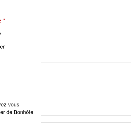
e
e
ger
ez-vous
ler de Bonhôte