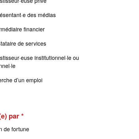
stisseur·euse privé
résentant·e des médias
rmédiaire financier
tataire de services
stisseur·euse institutionnel·le ou
nnel·le
erche d’un emploi
(e) par
n de fortune