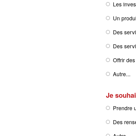
Les inves
Un produi
Des servi
Des servic
Offrir de
Autre...
Je souhai
Prendre 
Des rens
Autre...