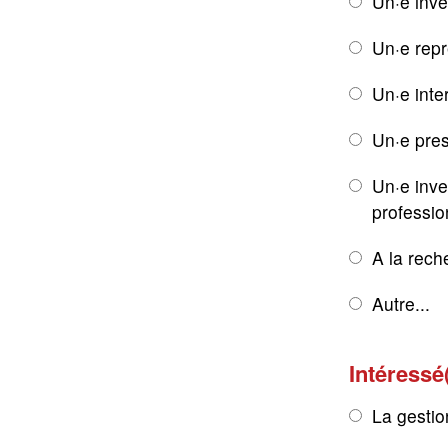
Un·e inve
Un·e rep
Un·e inte
Un·e pres
Un·e inve
professio
A la rech
Autre...
Intéressé
La gestio