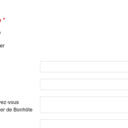
e
e
ger
ez-vous
ler de Bonhôte