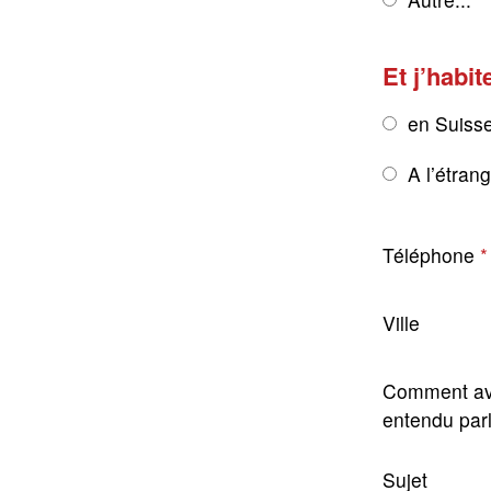
Et j’habit
en Suiss
A l’étran
Téléphone
Ville
Comment av
entendu par
Sujet