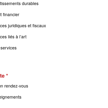
tissements durables
t financier
ces juridiques et fiscaux
es liés à l’art
s services
te
un rendez-vous
eignements