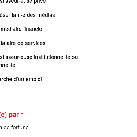
stisseur·euse privé
résentant·e des médias
rmédiaire financier
tataire de services
stisseur·euse institutionnel·le ou
nnel·le
erche d’un emploi
(e) par
n de fortune