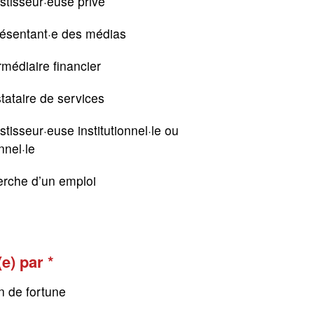
stisseur·euse privé
résentant·e des médias
rmédiaire financier
tataire de services
stisseur·euse institutionnel·le ou
nnel·le
erche d’un emploi
(e) par
n de fortune