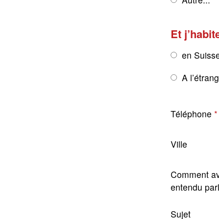
Et j’habit
en Suiss
A l’étran
Téléphone
Ville
Comment av
entendu par
Sujet