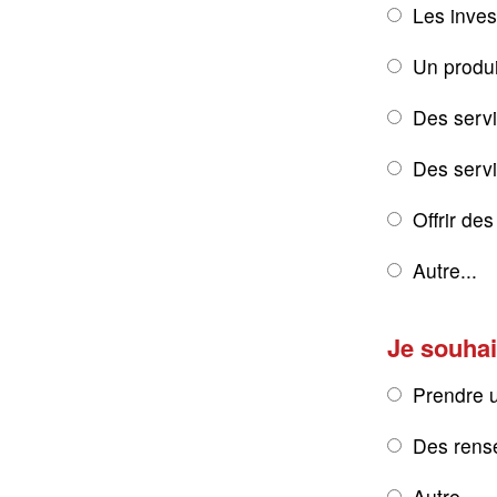
Les inves
Un produi
Des servi
Des servic
Offrir de
Autre...
Je souhai
Prendre 
Des rens
Autre...