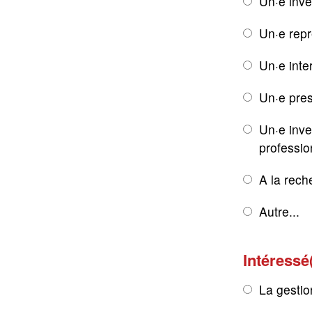
Un·e inve
Un·e rep
Un·e inte
Un·e pres
Un·e inve
professio
A la rech
Autre...
Intéressé
La gestio