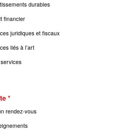
tissements durables
t financier
ces juridiques et fiscaux
es liés à l’art
s services
te
un rendez-vous
eignements