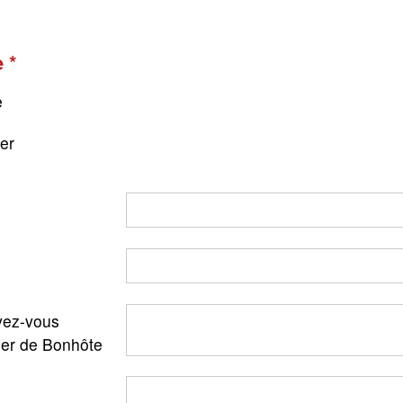
e
e
ger
ez-vous
ler de Bonhôte