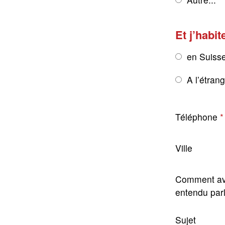
Et j’habit
en Suiss
A l’étran
Téléphone
Ville
Comment av
entendu par
Sujet