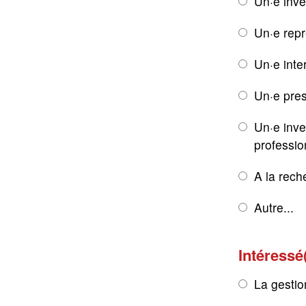
Un·e inve
Un·e rep
Un·e inte
Un·e pres
Un·e inve
professio
A la rech
Autre...
Intéressé
La gestio