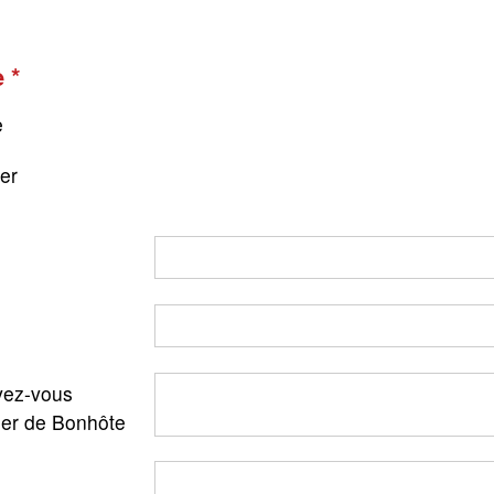
e
e
ger
ez-vous
ler de Bonhôte