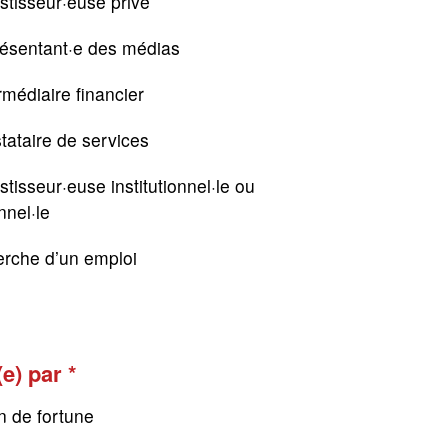
stisseur·euse privé
résentant·e des médias
rmédiaire financier
tataire de services
stisseur·euse institutionnel·le ou
nnel·le
erche d’un emploi
(e) par
n de fortune