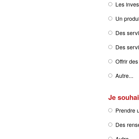
Les inves
Un produi
Des servi
Des servic
Offrir de
Autre...
Je souhai
Prendre 
Des rens
Autre...