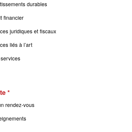
tissements durables
t financier
ces juridiques et fiscaux
es liés à l’art
s services
te
un rendez-vous
eignements