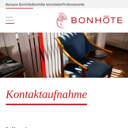
Banque Bonhôte
Bonhôte Immobilier
Professionelle
Navigation principale
Kontaktaufnahme