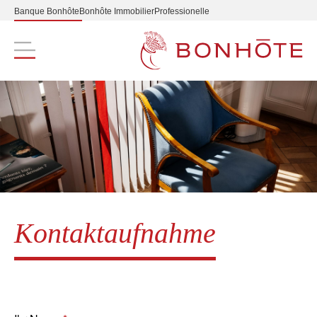
Banque Bonhôte
Bonhôte Immobilier
Professionelle
Navigation principale
Kontaktaufnahme