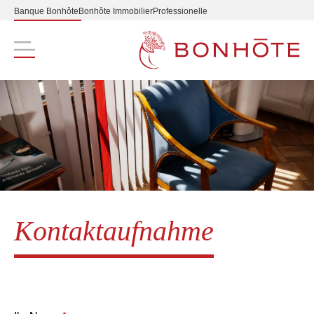
Banque Bonhôte
Bonhôte Immobilier
Professionelle
Navigation principale
Kontaktaufnahme