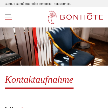
Banque Bonhôte
Bonhôte Immobilier
Professionelle
Navigation principale
Kontaktaufnahme