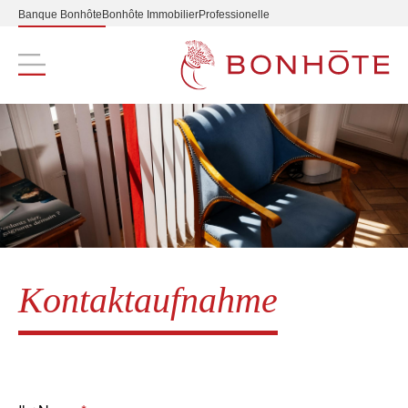
Banque Bonhôte
Bonhôte Immobilier
Professionelle
Navigation principale
Kontaktaufnahme