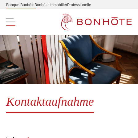
Banque Bonhôte
Bonhôte Immobilier
Professionelle
Navigation principale
Kontaktaufnahme