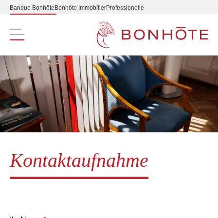
Banque Bonhôte
Bonhôte Immobilier
Professionelle
Navigation principale
Kontaktaufnahme