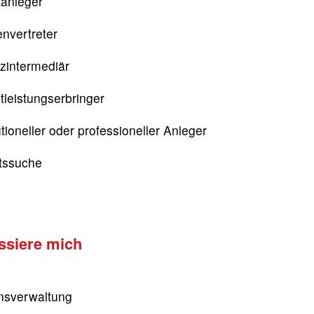
tanleger
nvertreter
zintermediär
tleistungserbringer
utioneller oder professioneller Anleger
itssuche
essiere mich
sverwaltung