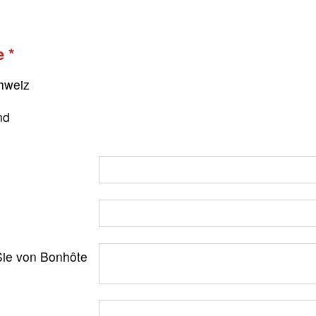
e
hweiz
nd
ie von Bonhôte