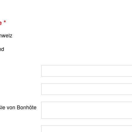
e
hweiz
nd
ie von Bonhôte