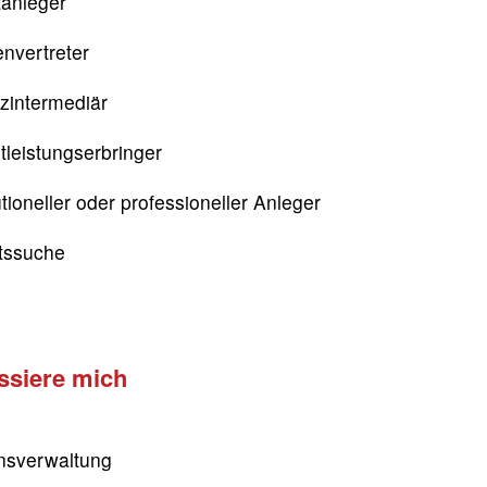
tanleger
nvertreter
zintermediär
tleistungserbringer
utioneller oder professioneller Anleger
itssuche
essiere mich
sverwaltung