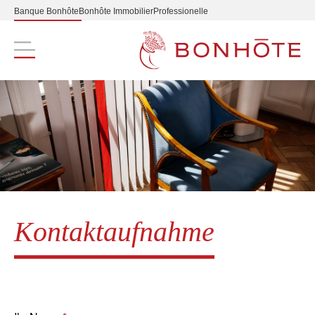
Banque Bonhôte
Bonhôte Immobilier
Professionelle
Navigation principale
Kontaktaufnahme