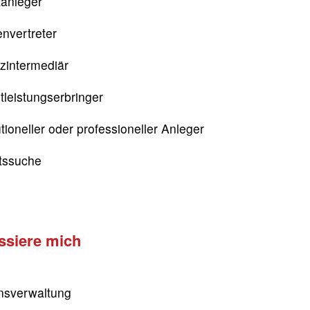
tanleger
nvertreter
zintermediär
tleistungserbringer
utioneller oder professioneller Anleger
itssuche
essiere mich
sverwaltung