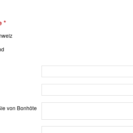
e
hweiz
nd
ie von Bonhôte