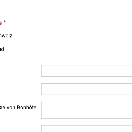
e
hweiz
nd
ie von Bonhôte