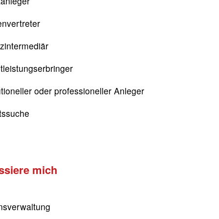
tanleger
nvertreter
zintermediär
tleistungserbringer
utioneller oder professioneller Anleger
itssuche
essiere mich
sverwaltung