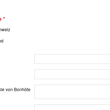
e
hweiz
nd
ie von Bonhôte