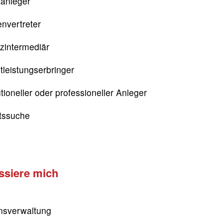
tanleger
nvertreter
zintermediär
tleistungserbringer
utioneller oder professioneller Anleger
itssuche
essiere mich
sverwaltung