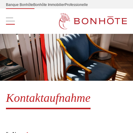
Banque Bonhôte
Bonhôte Immobilier
Professionelle
Navigation principale
Kontaktaufnahme