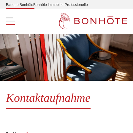
Banque Bonhôte
Bonhôte Immobilier
Professionelle
Navigation principale
Kontaktaufnahme