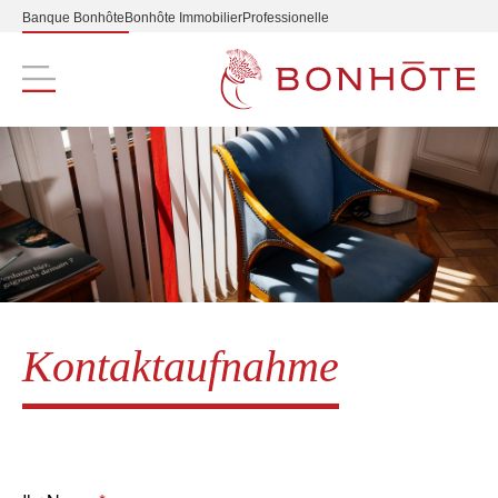
Banque Bonhôte
Bonhôte Immobilier
Professionelle
Navigation principale
Kontaktaufnahme