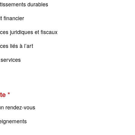
tissements durables
t financier
ces juridiques et fiscaux
es liés à l’art
s services
te
un rendez-vous
eignements