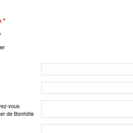
e
e
ger
ez-vous
ler de Bonhôte