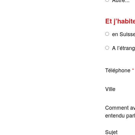
Et j’habit
en Suiss
A l’étran
Téléphone
Ville
Comment av
entendu par
Sujet