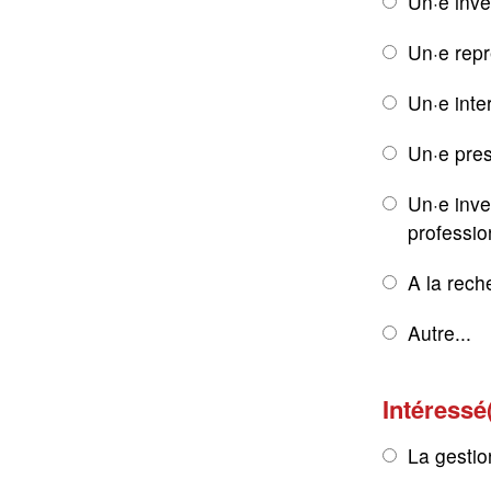
Un·e inve
Un·e rep
Un·e inte
Un·e pres
Un·e inve
professio
A la rech
Autre...
Intéressé
La gestio