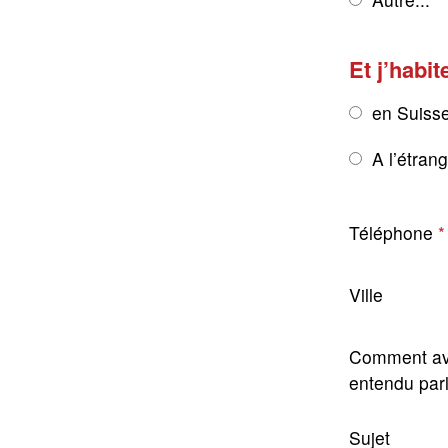
Et j’habit
en Suiss
A l’étran
Téléphone
Ville
Comment av
entendu par
Sujet