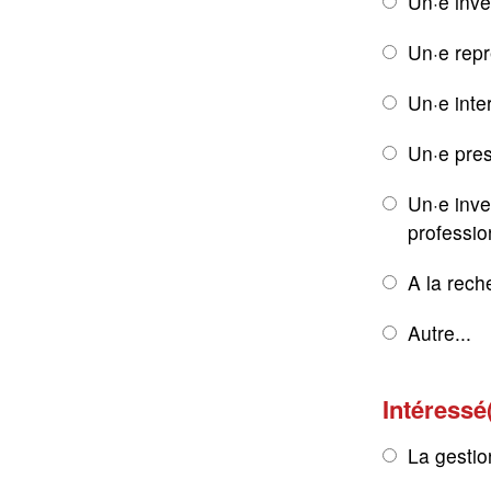
Un·e inve
Un·e rep
Un·e inte
Un·e pres
Un·e inve
professio
A la rech
Autre...
Intéressé
La gestio