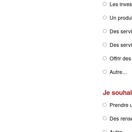
Les inves
Un produi
Des servi
Des servic
Offrir de
Autre...
Je souhai
Prendre 
Des rens
Autre...