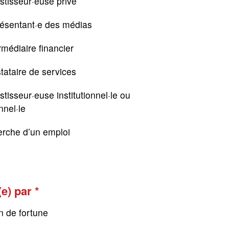
stisseur·euse privé
résentant·e des médias
rmédiaire financier
tataire de services
stisseur·euse institutionnel·le ou
nnel·le
erche d’un emploi
(e) par
n de fortune