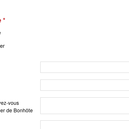
e
e
ger
ez-vous
ler de Bonhôte