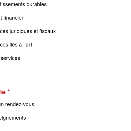
tissements durables
t financier
ces juridiques et fiscaux
es liés à l’art
s services
te
un rendez-vous
eignements