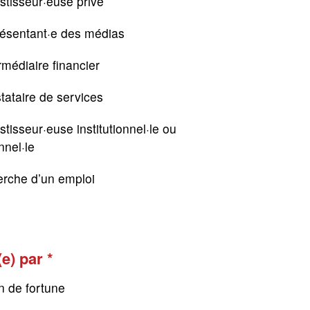
stisseur·euse privé
résentant·e des médias
rmédiaire financier
tataire de services
stisseur·euse institutionnel·le ou
nnel·le
erche d’un emploi
(e) par
n de fortune