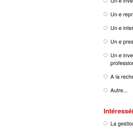
Un·e inve
Un·e rep
Un·e inte
Un·e pres
Un·e inve
professio
A la rech
Autre...
Intéressé
La gestio