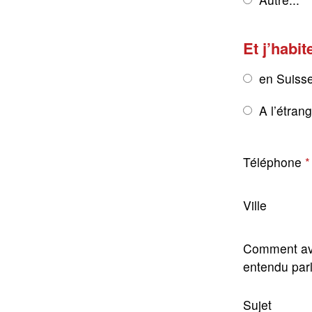
Et j’habit
en Suiss
A l’étran
Téléphone
Ville
Comment av
entendu par
Sujet