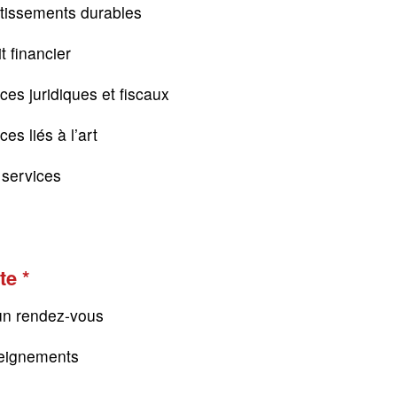
tissements durables
t financier
ces juridiques et fiscaux
es liés à l’art
s services
te
un rendez-vous
eignements