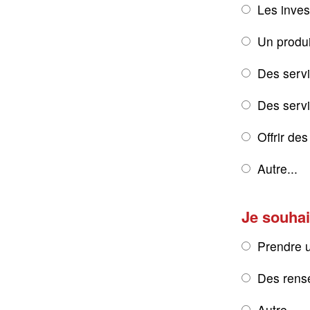
Les inves
Un produi
Des servi
Des servic
Offrir de
Autre...
Je souhai
Prendre 
Des rens
Autre...