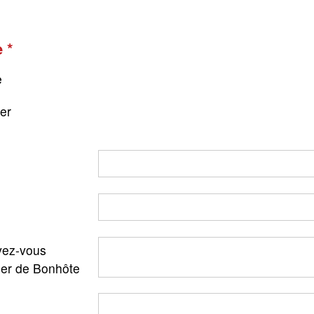
e
e
ger
ez-vous
ler de Bonhôte