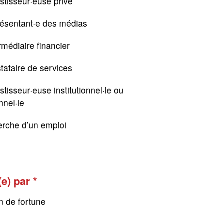
stisseur·euse privé
résentant·e des médias
rmédiaire financier
tataire de services
stisseur·euse institutionnel·le ou
nnel·le
erche d’un emploi
(e) par
n de fortune