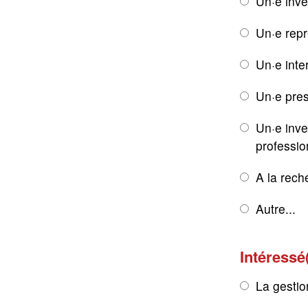
Un·e inve
Un·e rep
Un·e inte
Un·e pres
Un·e inve
professio
A la rech
Autre...
Intéressé
La gestio