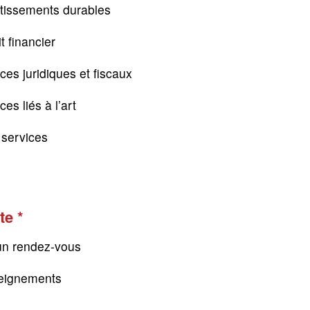
tissements durables
t financier
ces juridiques et fiscaux
es liés à l’art
s services
te
un rendez-vous
eignements