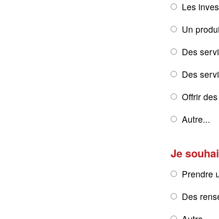
Les inves
Un produi
Des servi
Des servic
Offrir de
Autre...
Je souhai
Prendre 
Des rens
Autre...