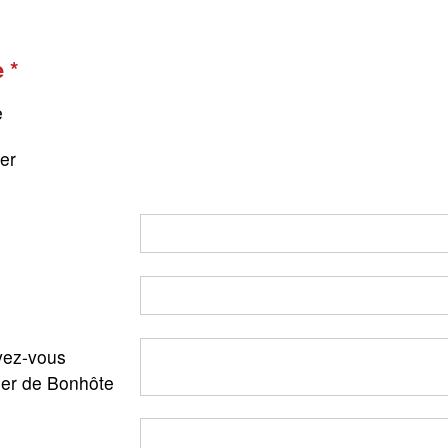
e
e
ger
ez-vous
ler de Bonhôte