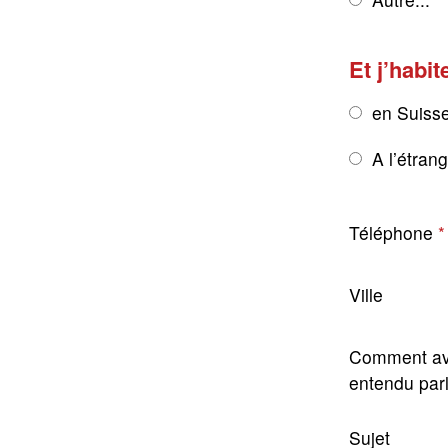
Et j’habit
en Suiss
A l’étran
Téléphone
Ville
Comment av
entendu par
Sujet