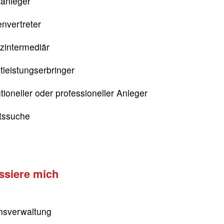
tanleger
nvertreter
zintermediär
tleistungserbringer
utioneller oder professioneller Anleger
itssuche
essiere mich
sverwaltung