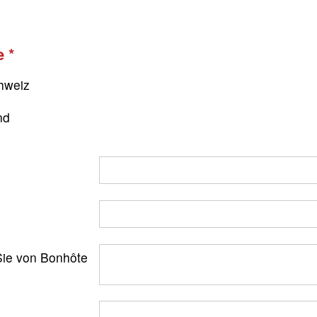
e
hweiz
nd
ie von Bonhôte