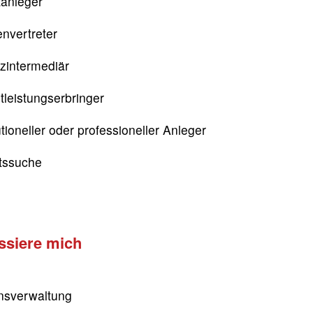
tanleger
nvertreter
zintermediär
tleistungserbringer
utioneller oder professioneller Anleger
itssuche
essiere mich
sverwaltung