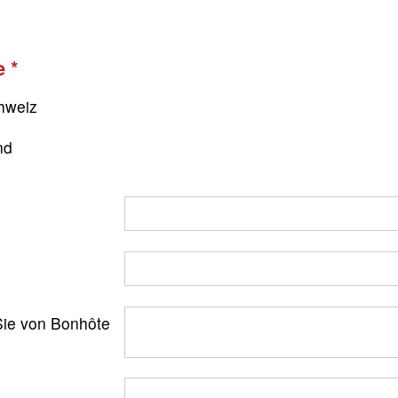
e
hweiz
nd
ie von Bonhôte