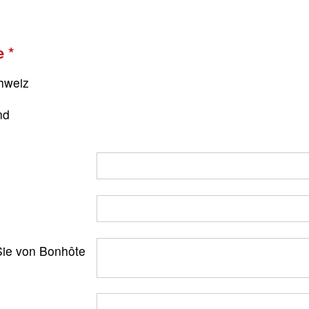
e
hweiz
nd
ie von Bonhôte