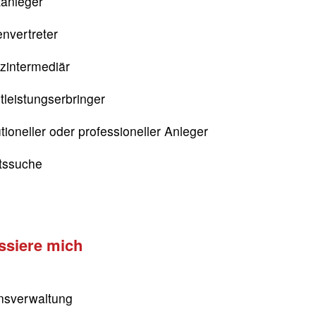
tanleger
nvertreter
zintermediär
tleistungserbringer
utioneller oder professioneller Anleger
itssuche
essiere mich
sverwaltung