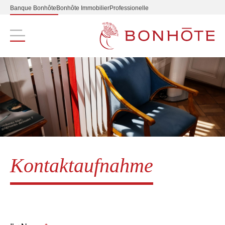
Banque Bonhôte
Bonhôte Immobilier
Professionelle
Navigation principale
Kontaktaufnahme