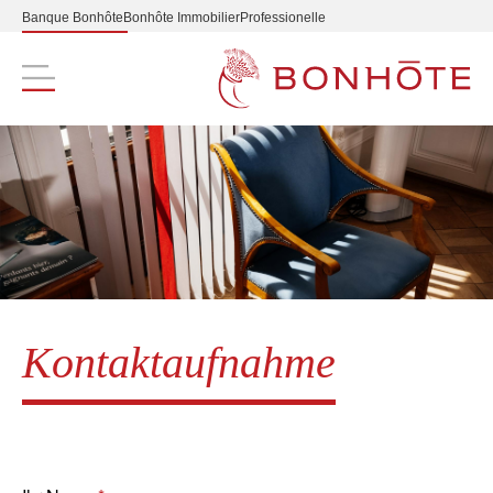
Banque Bonhôte
Bonhôte Immobilier
Professionelle
Navigation principale
Kontaktaufnahme