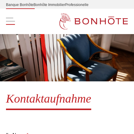
Banque Bonhôte
Bonhôte Immobilier
Professionelle
Navigation principale
Kontaktaufnahme