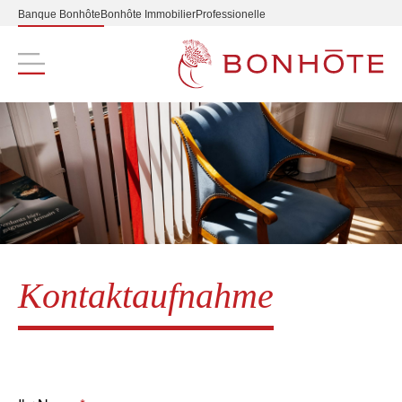
Banque Bonhôte
Bonhôte Immobilier
Professionelle
Navigation principale
Kontaktaufnahme