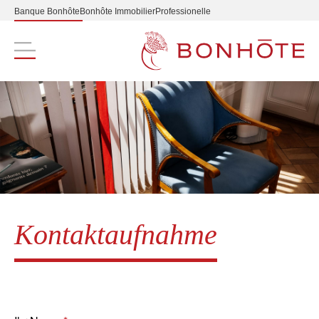
Banque Bonhôte
Bonhôte Immobilier
Professionelle
Navigation principale
Kontaktaufnahme