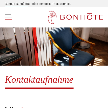
Banque Bonhôte
Bonhôte Immobilier
Professionelle
Navigation principale
Kontaktaufnahme