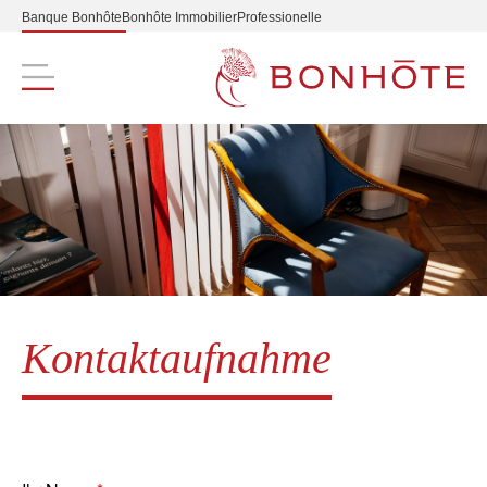
Banque Bonhôte
Bonhôte Immobilier
Professionelle
Navigation principale
Kontaktaufnahme