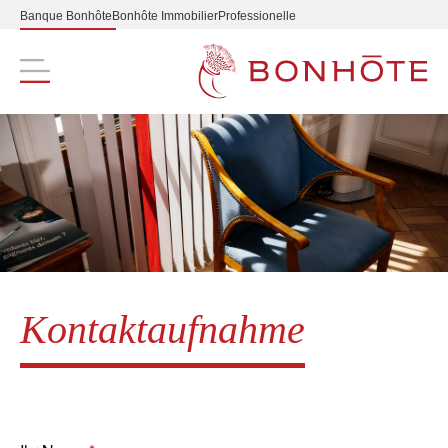
Banque Bonhôte
Bonhôte Immobilier
Professionelle
Navigation principale
Kontaktaufnahme