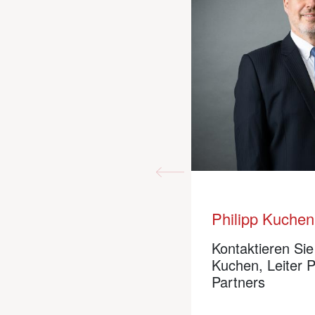
Philipp Kuchen
Claude Suter
Kontaktieren Sie
Kontaktieren Sie
Kuchen, Leiter P
Direktor Kunden
Partners