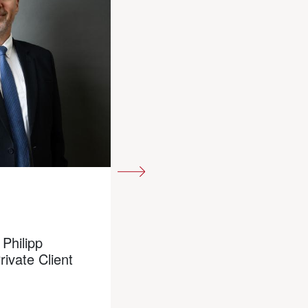
 Philipp
 Claude Suter,
rivate Client