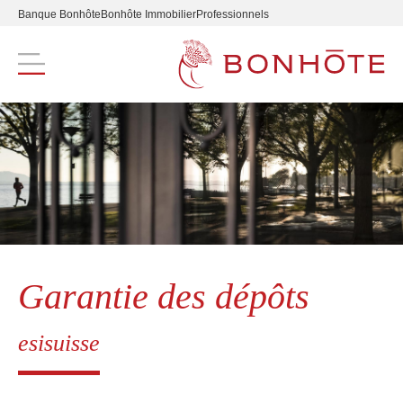
Banque Bonhôte
Bonhôte Immobilier
Professionnels
Navigation principale
Garantie des dépôts
esisuisse