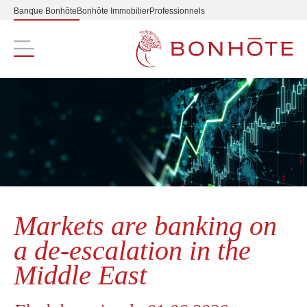
Banque Bonhôte
Bonhôte Immobilier
Professionnels
Navigation principale
Markets are banking on
a de-escalation in the
Middle East