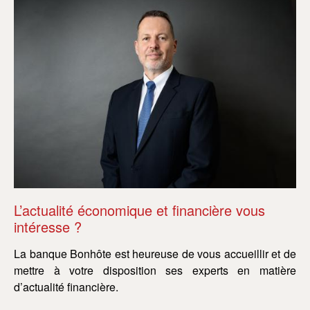
L’actualité économique et financière vous
L’
intéresse ?
in
La banque Bonhôte est heureuse de vous accueillir et de
La
mettre à votre disposition ses experts en matière
me
d’actualité financière.
d’a