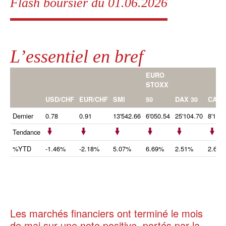
Flash boursier du 01.06.2026
L’essentiel en bref
EURO
STOXX
50
USD/CHF
EUR/CHF
SMI
DAX 30
CAC 
Dernier
0.78
0.91
13'542.66
6'050.54
25'104.70
8'183.
Tendance
%YTD
-1.46%
-2.18%
5.07%
6.69%
2.51%
2.66%
Les marchés financiers ont terminé le mois
de mai sur une note positive, portés par la