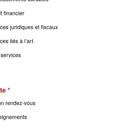
t financier
ces juridiques et fiscaux
es liés à l’art
s services
te
un rendez-vous
eignements