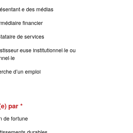
résentant·e des médias
rmédiaire financier
tataire de services
stisseur·euse institutionnel·le ou
nnel·le
erche d’un emploi
(e) par
n de fortune
tissements durables