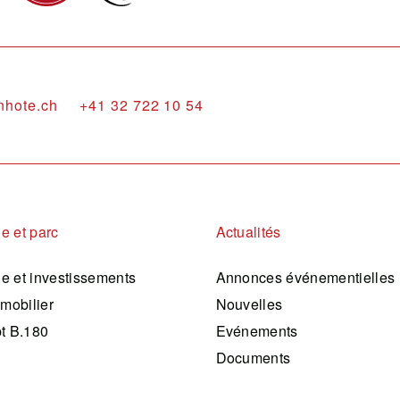
nhote.ch
+41 32 722 10 54
ie et parc
Actualités
ie et investissements
Annonces événementielles
mobilier
Nouvelles
t B.180
Evénements
Documents