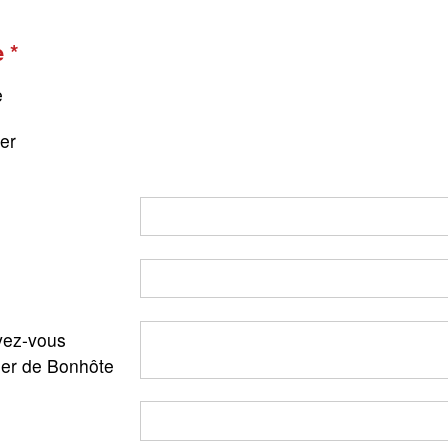
e
e
ger
ez-vous
ler de Bonhôte