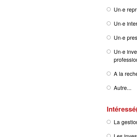
Un·e rep
Un·e inte
Un·e pres
Un·e inve
professio
A la rech
Autre...
Intéressé
La gestio
Les inves