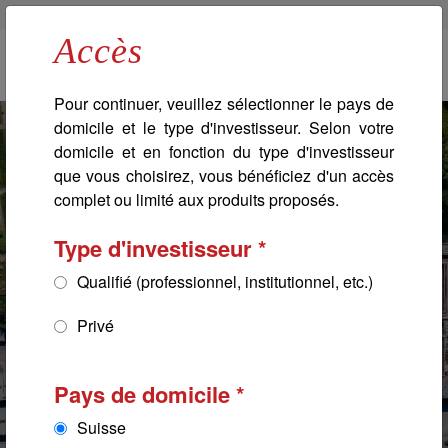
Banque Bonhôte
Bonhôte Immobilier
Professionnels
Accès
Navigation principale
Pour continuer, veuillez sélectionner le pays de
domicile et le type d'investisseur. Selon votre
domicile et en fonction du type d'investisseur
que vous choisirez, vous bénéficiez d'un accès
complet ou limité aux produits proposés.
Type d'investisseur
Qualifié (professionnel, institutionnel, etc.)
Privé
Pays de domicile
Entre les lignes du temps,
Entre les lignes du temps,
Entre les lignes du temps,
Entre les lignes du temps,
Suisse