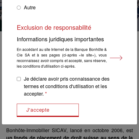
— construire les fondations
— construire les fondations
— construire les fondations
— construire les fondations
Autre
de demain.
de demain.
de demain.
de demain.
Exclusion de responsabilité
Informations juridiques importantes
En accédant au site Internet de la Banque Bonhôte &
Cie SA et à ses pages (ci-après «le site»), vous
Concept B.180
reconnaissez avoir compris et accepté, sans réserve,
les conditions d'utilisation ci-après.
Je déclare avoir pris connaissance des
Actualités
termes et conditions d'utilisation et les
accepter.
Stratégie du fonds
Bonhôte-Immobilier SICAV, lancé en octobre 2006, est
un fonds de placement de droit suisse au sens de la