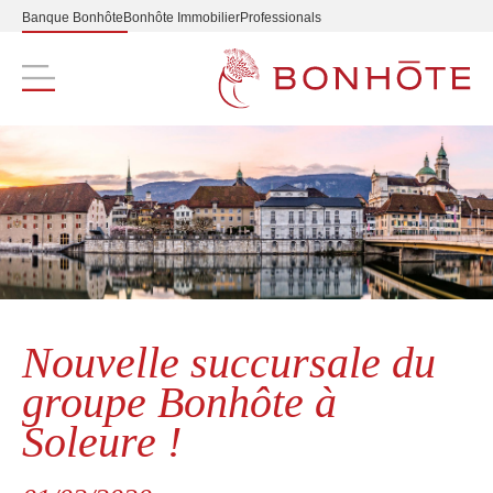
Banque Bonhôte
Bonhôte Immobilier
Professionals
Navigation principale
Nouvelle succursale du
groupe Bonhôte à
Soleure !