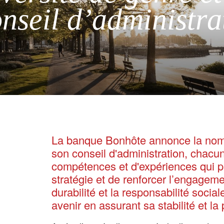
onseil d’administra
La banque Bonhôte annonce la nom
son conseil d'administration, chacu
compétences et d'expériences qui p
stratégie et de renforcer l’engageme
durabilité et la responsabilité soci
avenir en assurant sa stabilité et l