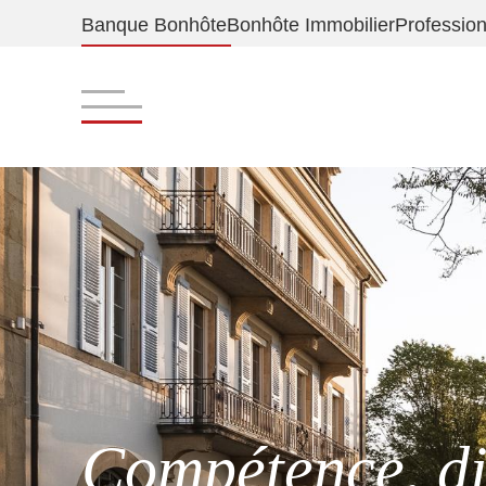
Banque Bonhôte
Bonhôte Immobilier
Profession
Compétence, div