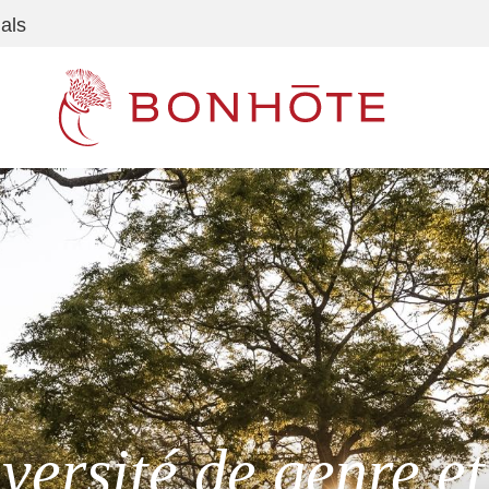
als
Navigation principale
ersité de genre et