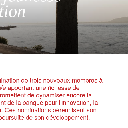
tion
ination de trois nouveaux membres à
n/e apportant une richesse de
romettent de dynamiser encore la
nt de la banque pour l'innovation, la
ale. Ces nominations pérennisent son
a poursuite de son développement.