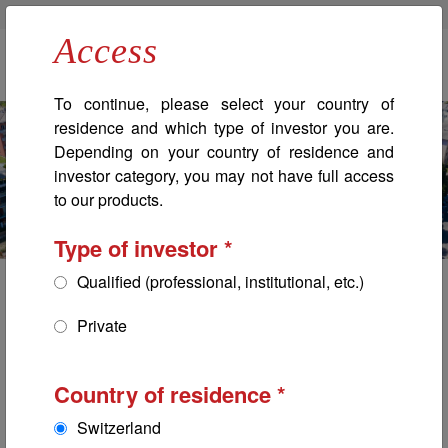
Banque Bonhôte
Bonhôte Immobilier
Professionals
Access
Navigation principale
To continue, please select your country of
residence and which type of investor you are.
Depending on your country of residence and
investor category, you may not have full access
to our products.
Type of investor
Qualified (professional, institutional, etc.)
Evolution 2023
Private
Bonhôte-Immobilier SICAV
Country of residence
Switzerland