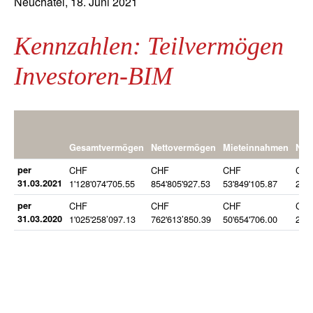
Neuchâtel, 18. Juni 2021
Kennzahlen: Teilvermögen
Investoren-BIM
Gesamtvermögen
Nettovermögen
Mieteinnahmen
Nett
per
CHF
CHF
CHF
CH
31.03.2021
1'128'074'705.55
854'805'927.53
53'849'105.87
24'4
per
CHF
CHF
CHF
CH
31.03.2020
1'025'258’097.13
762'613’850.39
50'654'706.00
20'1