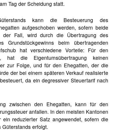
 am Tag der Scheidung statt.
terstands kann die Besteuerung des
hegatten aufgeschoben werden, sofern beide
ht der Fall, wird durch die Übertragung des
des Grundstückgewinns beim übertragenden
schub hat verschiedene Vorteile: Für den
t, hat die Eigentumsübertragung keinen
uer zur Folge, und für den Ehegatten, der die
rde der bei einem späteren Verkauf realisierte
esteuert, da ein degressiver Steuertarif nach
ng zwischen den Ehegatten, kann für den
ngssteuer anfallen. In den meisten Kantonen
r ein reduzierter Satz angewendet, sofern die
Güterstands erfolgt.