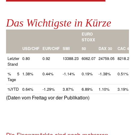
Das Wichtigste in Kürze
EURO
STOXX
50
USD/CHF
EUR/CHF
SMI
DAX 30
CAC 40
Letzter
0.80
0.92
13388.23
6062.07
24759.05
8218.24
Stand
% 5
1.38%
0.44%
-1.14%
0.19%
-1.38%
0.51%
Tage
%YTD
0.64%
-1.29%
3.87%
6.89%
1.10%
3.19%
(Daten vom Freitag vor der Publikation)
Die Finanzmärkte sind nach mehreren