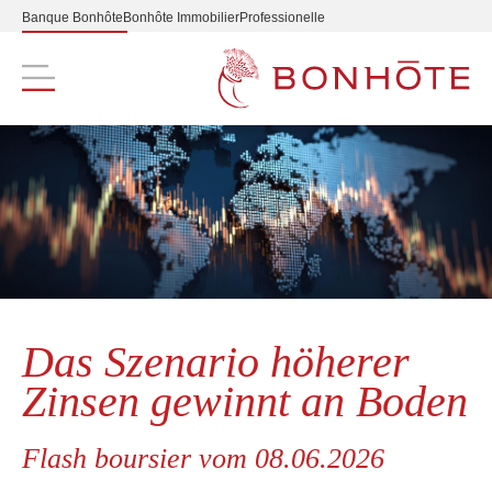
Banque Bonhôte
Bonhôte Immobilier
Professionelle
Navigation principale
Das Szenario höherer
Zinsen gewinnt an Boden
Flash boursier vom 08.06.2026