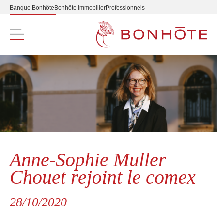
Banque Bonhôte
Bonhôte Immobilier
Professionnels
Navigation principale
Anne-Sophie Muller
Chouet rejoint le comex
28/10/2020